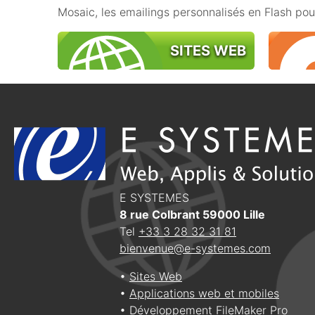
Mosaic, les emailings personnalisés en Flash po
SITES WEB
E SYSTEMES
8 rue Colbrant
59000
Lille
Tel
+33 3 28 32 31 81
bienvenue@e-systemes.com
•
Sites Web
•
Applications web et mobiles
•
Développement FileMaker Pro