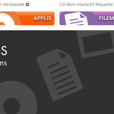
ur Vertbaudet
CD-Rom interactif Roquette
APPLIS
FILE