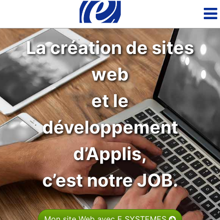
La création de sites
web
et le
développement
d’Applis,
c’est notre JOB.
Mon site Web avec E SYSTEMES