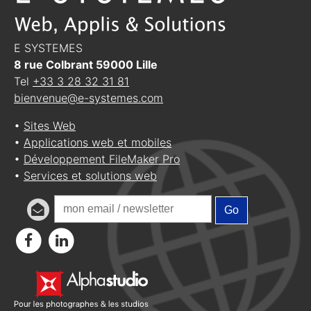
E SYSTEMES
8 rue Colbrant
59000
Lille
Tel
+33 3 28 32 31 81
bienvenue@e-systemes.com
•
Sites Web
•
Applications web et mobiles
•
Développement FileMaker Pro
•
Services et solutions web
Go