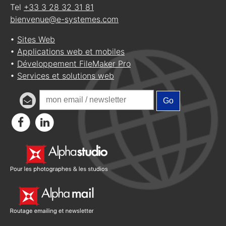
Tel
+33 3 28 32 31 81
bienvenue@e-systemes.com
•
Sites Web
•
Applications web et mobiles
•
Développement FileMaker Pro
•
Services et solutions web
Go