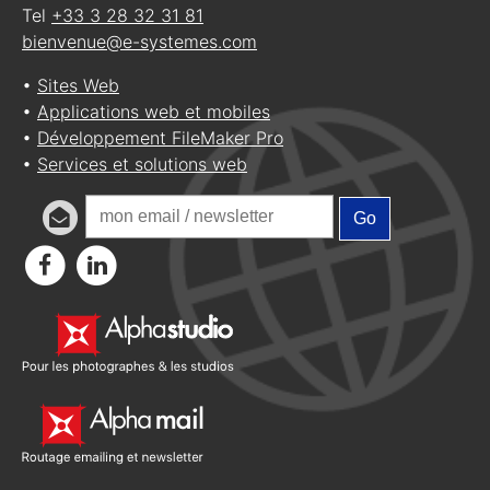
Tel
+33 3 28 32 31 81
bienvenue@e-systemes.com
•
Sites Web
•
Applications web et mobiles
•
Développement FileMaker Pro
•
Services et solutions web
Go